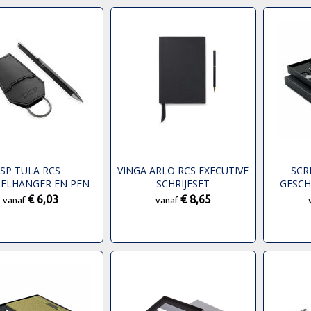
SP TULA RCS
VINGA ARLO RCS EXECUTIVE
SCRI
TELHANGER EN PEN
SCHRIJFSET
GESCH
GIFT SET
€ 6,03
€ 8,65
vanaf
vanaf