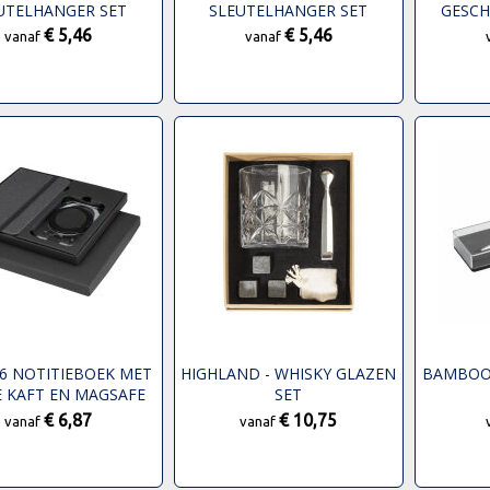
UTELHANGER SET
SLEUTELHANGER SET
GESCH
€ 5,46
€ 5,46
vanaf
vanaf
6 NOTITIEBOEK MET
HIGHLAND - WHISKY GLAZEN
BAMBOO
 KAFT EN MAGSAFE
SET
ORTEMONNEE
€ 6,87
€ 10,75
vanaf
vanaf
GESCHENKSET