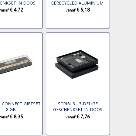
ENKSET IN DOOS
GERECYCLED ALUMINIUM,
SLEUTELHANGER EN RFID-
€ 4,72
€ 5,18
vanaf
vanaf
KAARTHOUDER
GESCHENKSET
 CONNECT GIFTSET
SCRIBI 3 - 3-DELIGE
8 GB
GESCHENKSET IN DOOS
€ 8,35
€ 7,76
vanaf
vanaf