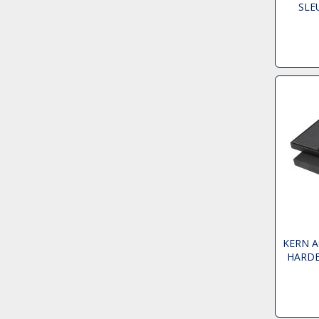
SLE
KERN A
HARDE
P