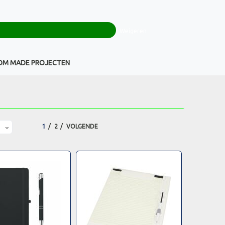
0
+32(0)16 43 54 19
€ 0,00
Weigeren
Klantenservice
OM MADE PROJECTEN
1
2
VOLGENDE