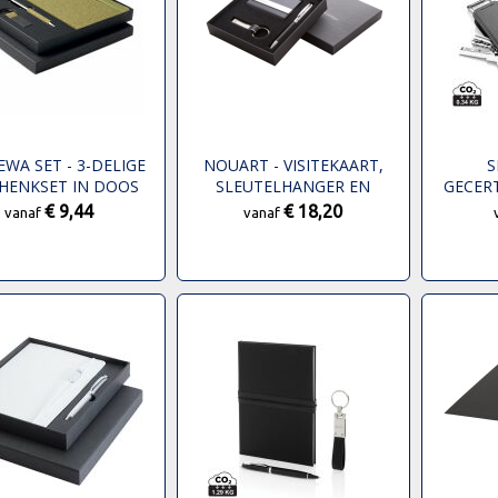
EWA SET - 3-DELIGE
NOUART - VISITEKAART,
S
HENKSET IN DOOS
SLEUTELHANGER EN
GECERT
PENNENSET
DELIGE 
€ 9,44
€ 18,20
vanaf
vanaf