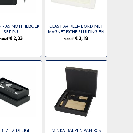
 - A5 NOTITIEBOEK
CLAST A4 KLEMBORD MET
SET PU
MAGNETISCHE SLUITING EN
RCS GERECYCLEDE BALPEN
€ 2,03
€ 3,18
vanaf
vanaf
(ZWARTE INKT)
BI 2 - 2-DELIGE
MINKA BALPEN VAN RCS