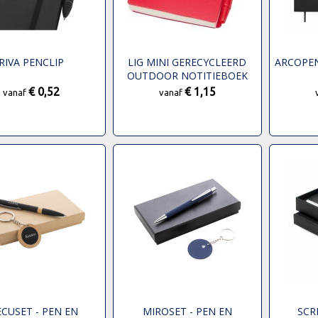
RIVA PENCLIP
LIG MINI GERECYCLEERD
ARCOPEN
OUTDOOR NOTITIEBOEK
MET ZACHTE KAFT EN
€ 0,52
€ 1,15
vanaf
vanaf
BALPEN (ZWARTE INKT)
ECUSET - PEN EN
MIROSET - PEN EN
SCRI