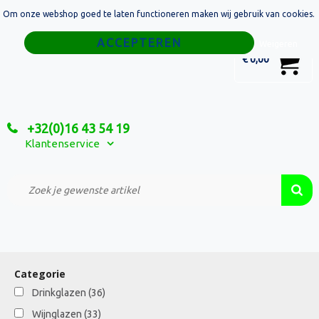
Om onze webshop goed te laten functioneren maken wij gebruik van cookies.
Home
Weigeren
0
€ 0,00
Tassen
Sport
+32(0)16 43 54 19
Relatiegeschenken
Klantenservice
Textiel
Custom Made Projecten
Categorie
Drinkglazen
(36)
Wijnglazen
(33)