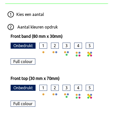
1
Kies een
aantal
2
Aantal kleuren opdruk
Front band (80 mm x 30mm)
Onbedrukt
1
2
3
4
5
Full colour
Front top (30 mm x 70mm)
Onbedrukt
1
2
3
4
5
Full colour