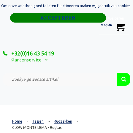
Om onze webshop goed te laten functioneren maken wij gebruik van cookies.
Home
Weigeren
0
€ 0,00
Tassen
Sport
+32(0)16 43 54 19
Relatiegeschenken
Klantenservice
Textiel
Custom Made Projecten
Home
Tassen
Rugzakken
>
>
>
GLOW MONTE LEMA - Rugtas