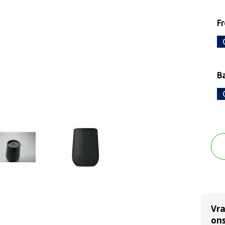
F
B
Vr
ons