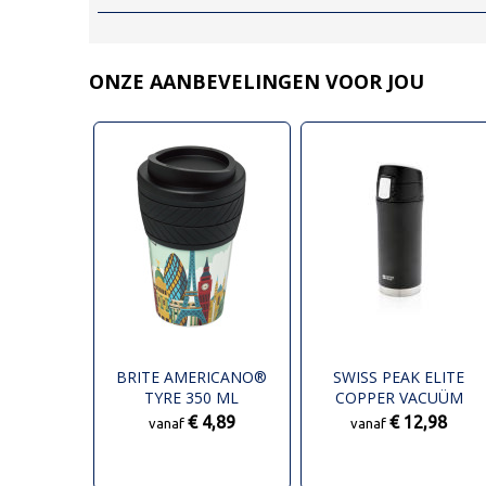
ONZE AANBEVELINGEN VOOR JOU
BRITE AMERICANO®
SWISS PEAK ELITE
TYRE 350 ML
COPPER VACUÜM
GEÏSOLEERDE BEKER
LEKVRIJE MOK
€ 4,89
€ 12,98
vanaf
vanaf