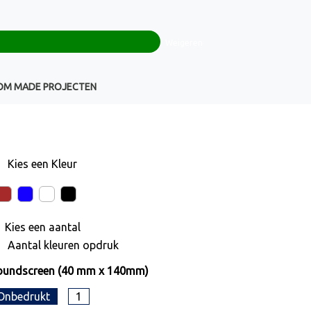
0
+32(0)16 43 54 19
€ 0,00
Weigeren
Klantenservice
OM MADE PROJECTEN
Kies een
Kleur
Kies een
aantal
Aantal kleuren opdruk
oundscreen (40 mm x 140mm)
Onbedrukt
1