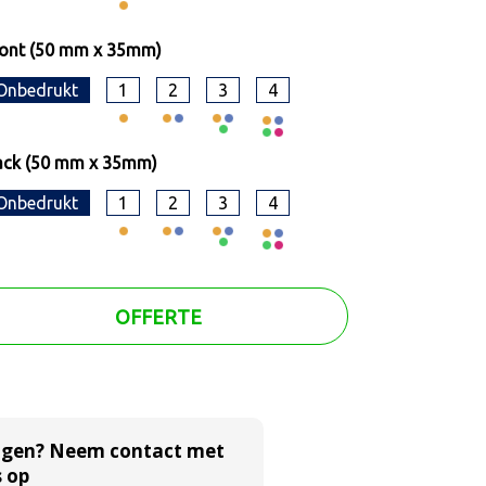
ront (50 mm x 35mm)
Onbedrukt
1
2
3
4
ack (50 mm x 35mm)
Onbedrukt
1
2
3
4
OFFERTE
agen? Neem contact met
 op