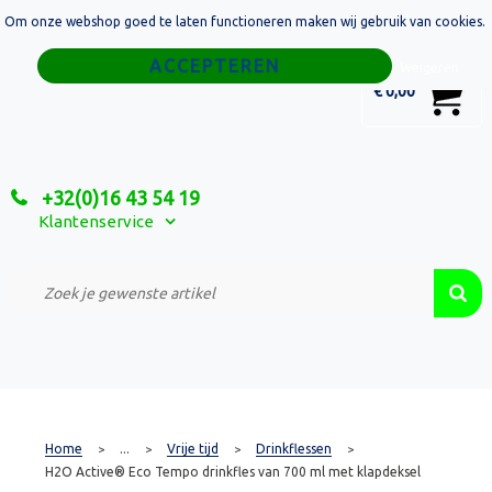
Om onze webshop goed te laten functioneren maken wij gebruik van cookies.
Home
Weigeren
0
€ 0,00
Tassen
Sport
+32(0)16 43 54 19
Relatiegeschenken
Klantenservice
Textiel
Custom Made Projecten
Home
...
Vrije tijd
Drinkflessen
>
>
>
>
H2O Active® Eco Tempo drinkfles van 700 ml met klapdeksel