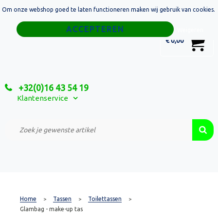
Om onze webshop goed te laten functioneren maken wij gebruik van cookies.
Home
Weigeren
0
€ 0,00
Tassen
Sport
+32(0)16 43 54 19
Relatiegeschenken
Klantenservice
Textiel
Custom Made Projecten
Home
Tassen
Toilettassen
>
>
>
Glambag - make-up tas