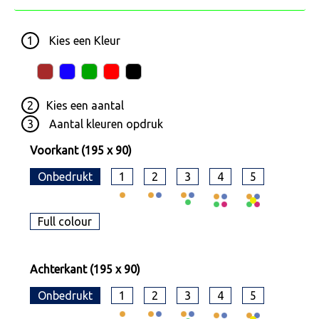
1
Kies een
Kleur
2
Kies een
aantal
3
Aantal kleuren opdruk
Voorkant (195 x 90)
Onbedrukt
1
2
3
4
5
Full colour
Achterkant (195 x 90)
Onbedrukt
1
2
3
4
5