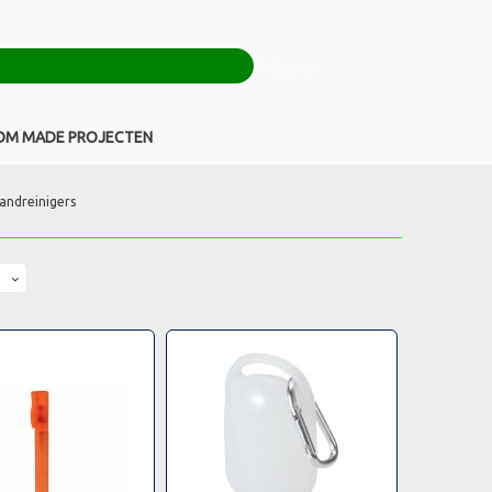
0
+32(0)16 43 54 19
€ 0,00
Weigeren
Klantenservice
OM MADE PROJECTEN
andreinigers