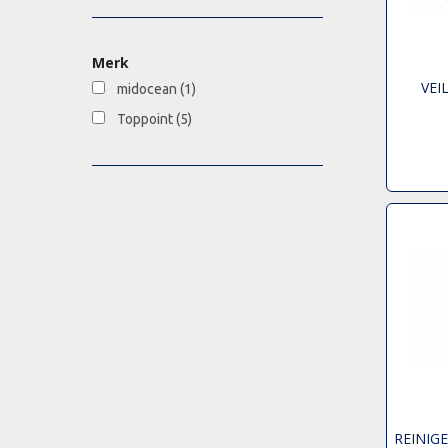
Merk
VEI
midocean
(1)
Toppoint
(5)
REINIG