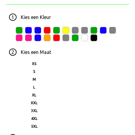
1
Kies een
Kleur
2
Kies een
Maat
XS
S
M
L
XL
XXL
3XL
4XL
5XL