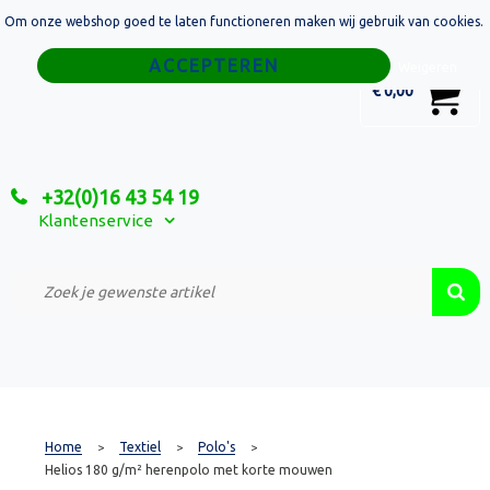
Om onze webshop goed te laten functioneren maken wij gebruik van cookies.
Home
Weigeren
0
€ 0,00
Tassen
Sport
+32(0)16 43 54 19
Relatiegeschenken
Klantenservice
Textiel
Custom Made Projecten
Home
Textiel
Polo's
>
>
>
Helios 180 g/m² herenpolo met korte mouwen