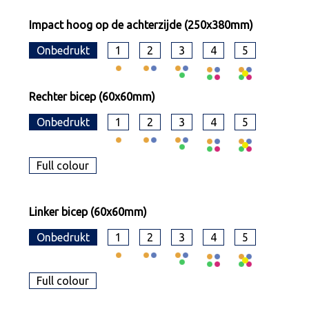
Impact hoog op de achterzijde (250x380mm)
Onbedrukt
1
2
3
4
5
Rechter bicep (60x60mm)
Onbedrukt
1
2
3
4
5
Full colour
Linker bicep (60x60mm)
Onbedrukt
1
2
3
4
5
Full colour