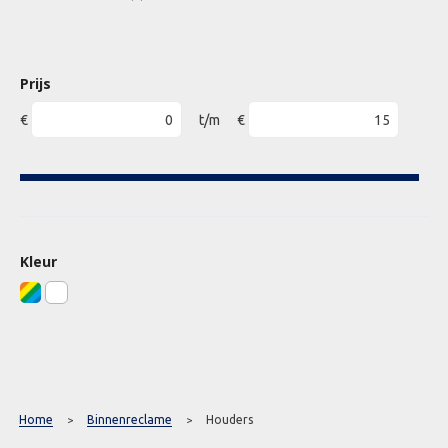
Prijs
€
t/m
€
Kleur
Home
Binnenreclame
Houders
>
>