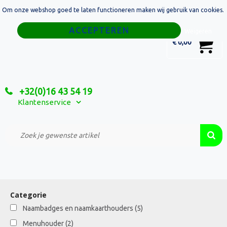
Om onze webshop goed te laten functioneren maken wij gebruik van cookies.
Home
Weigeren
0
€ 0,00
Tassen
Sport
+32(0)16 43 54 19
Relatiegeschenken
Klantenservice
Textiel
Custom Made Projecten
Categorie
Naambadges en naamkaarthouders
(5)
Menuhouder
(2)