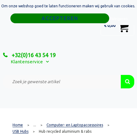
Om onze webshop goed te laten functioneren maken wij gebruik van cookies.
Home
Weigeren
0
€ 0,00
Tassen
Sport
+32(0)16 43 54 19
Relatiegeschenken
Klantenservice
Textiel
Custom Made Projecten
Home
...
Computer- en Laptopaccessoires
>
>
>
USB Hubs
Hub recycled aluminium & rabs
>