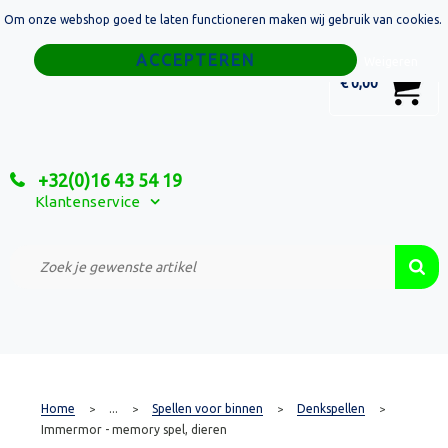
Om onze webshop goed te laten functioneren maken wij gebruik van cookies.
Home
Weigeren
0
€ 0,00
Tassen
Sport
+32(0)16 43 54 19
Relatiegeschenken
Klantenservice
Textiel
Custom Made Projecten
Home
...
Spellen voor binnen
Denkspellen
>
>
>
>
Immermor - memory spel, dieren