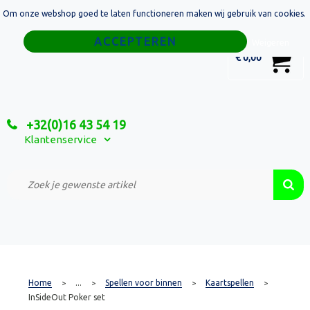
Om onze webshop goed te laten functioneren maken wij gebruik van cookies.
Home
Weigeren
0
€ 0,00
Tassen
Sport
+32(0)16 43 54 19
Relatiegeschenken
Klantenservice
Textiel
Custom Made Projecten
Home
...
Spellen voor binnen
Kaartspellen
>
>
>
>
InSideOut Poker set