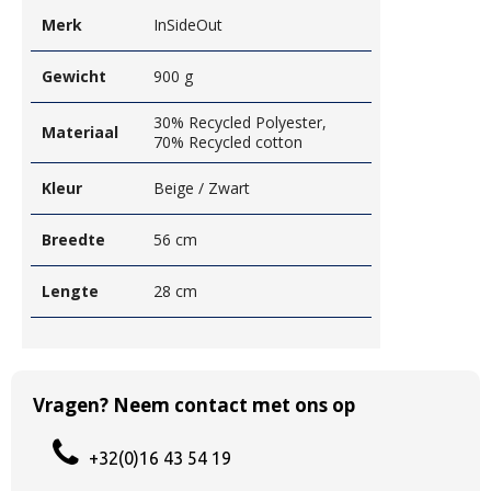
Merk
InSideOut
Gewicht
900 g
30% Recycled Polyester,
Materiaal
70% Recycled cotton
Kleur
Beige / Zwart
Breedte
56 cm
Lengte
28 cm
Vragen? Neem contact met ons op
+32(0)16 43 54 19