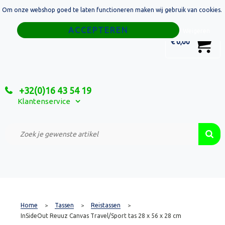
Om onze webshop goed te laten functioneren maken wij gebruik van cookies.
Home
Weigeren
0
€ 0,00
Tassen
Sport
+32(0)16 43 54 19
Relatiegeschenken
Klantenservice
Textiel
Custom Made Projecten
Home
Tassen
Reistassen
>
>
>
InSideOut Reuuz Canvas Travel/Sport tas 28 x 56 x 28 cm