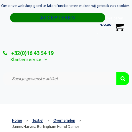
Om onze webshop goed te laten functioneren maken wij gebruik van cookies.
Home
Weigeren
0
€ 0,00
Tassen
Sport
+32(0)16 43 54 19
Relatiegeschenken
Klantenservice
Textiel
Custom Made Projecten
Home
Textiel
Overhemden
>
>
>
James Harvest Burlingham Hemd Dames