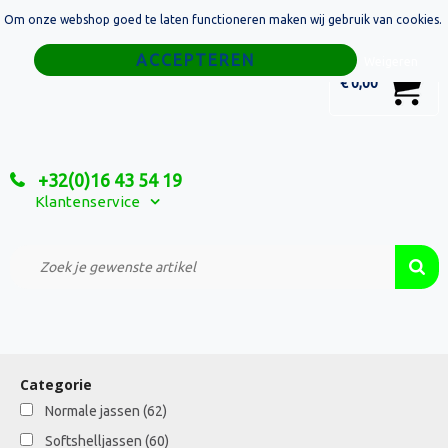
Om onze webshop goed te laten functioneren maken wij gebruik van cookies.
Home
Weigeren
0
€ 0,00
Tassen
Sport
+32(0)16 43 54 19
Relatiegeschenken
Klantenservice
Textiel
Custom Made Projecten
Categorie
Normale jassen
(62)
Softshelljassen
(60)