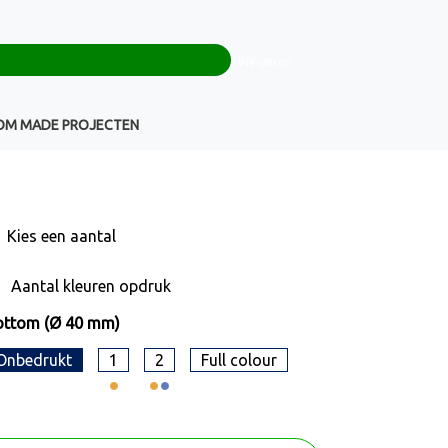
0
+32(0)16 43 54 19
€ 0,00
Weigeren
Klantenservice
OM MADE PROJECTEN
Kies een
aantal
Aantal kleuren opdruk
ottom (Ø 40 mm)
Onbedrukt
1
2
Full colour