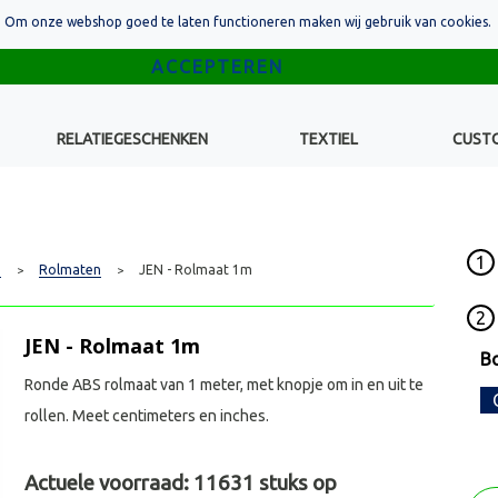
Om onze webshop goed te laten functioneren maken wij gebruik van cookies.
RELATIEGESCHENKEN
TEXTIEL
CUST
1
p
Rolmaten
JEN - Rolmaat 1m
>
>
2
JEN - Rolmaat 1m
B
Ronde ABS rolmaat van 1 meter, met knopje om in en uit te
rollen. Meet centimeters en inches.
Actuele voorraad:
11631
stuks op