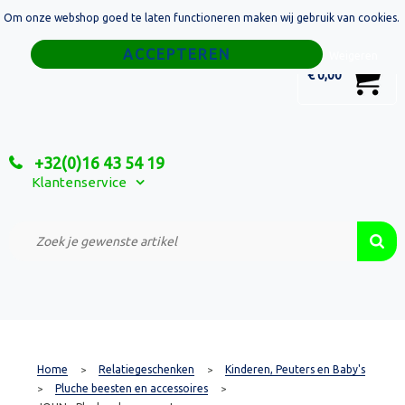
Om onze webshop goed te laten functioneren maken wij gebruik van cookies.
Home
Weigeren
0
€ 0,00
Tassen
Sport
+32(0)16 43 54 19
Relatiegeschenken
Klantenservice
Textiel
Custom Made Projecten
Home
Relatiegeschenken
Kinderen, Peuters en Baby's
>
>
Pluche beesten en accessoires
>
>