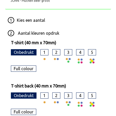
JOHN - Pluchen beer groot
1
Kies een
aantal
2
Aantal kleuren opdruk
T-shirt (40 mm x 70mm)
Onbedrukt
1
2
3
4
5
Full colour
T-shirt back (40 mm x 70mm)
Onbedrukt
1
2
3
4
5
Full colour