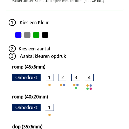
Parker Jotter XL matte balpen met chroom (blauwe inkt)
1
Kies een
Kleur
2
Kies een
aantal
3
Aantal kleuren opdruk
romp (45x6mm)
Onbedrukt
1
2
3
4
romp (40x20mm)
Onbedrukt
1
dop (35x6mm)