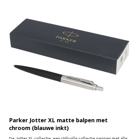
Parker Jotter XL matte balpen met
chroom (blauwe inkt)
De Jotter XL collectie, een stijlvolle collectie pennen met alle