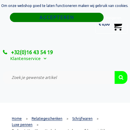
Om onze webshop goed te laten functioneren maken wij gebruik van cookies.
Home
Weigeren
0
€ 0,00
Tassen
Sport
+32(0)16 43 54 19
Relatiegeschenken
Klantenservice
Textiel
Custom Made Projecten
Home
Relatiegeschenken
Schrijfwaren
>
>
>
Luxe pennen
>