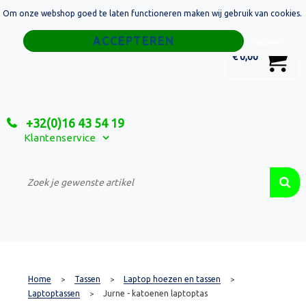
Om onze webshop goed te laten functioneren maken wij gebruik van cookies.
Home
Weigeren
0
€ 0,00
Tassen
Sport
+32(0)16 43 54 19
Relatiegeschenken
Klantenservice
Textiel
Custom Made Projecten
Home
Tassen
Laptop hoezen en tassen
>
>
>
Laptoptassen
Jurne - katoenen laptoptas
>