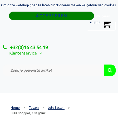
Om onze webshop goed te laten functioneren maken wij gebruik van cookies.
Home
Weigeren
0
€ 0,00
Tassen
Sport
+32(0)16 43 54 19
Relatiegeschenken
Klantenservice
Textiel
Custom Made Projecten
Home
Tassen
Jute tassen
>
>
>
Jute shopper, 300 gr/m²