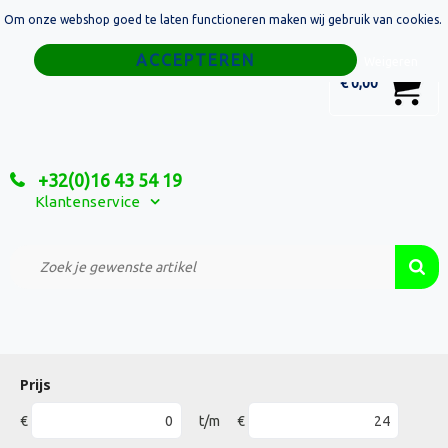
Om onze webshop goed te laten functioneren maken wij gebruik van cookies.
Home
Weigeren
0
€ 0,00
Tassen
Sport
+32(0)16 43 54 19
Relatiegeschenken
Klantenservice
Textiel
Custom Made Projecten
Prijs
€
t/m
€