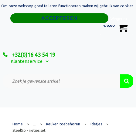
Om onze webshop goed te laten functioneren maken wij gebruik van cookies.
Home
Weigeren
0
€ 0,00
Tassen
Sport
+32(0)16 43 54 19
Relatiegeschenken
Klantenservice
Textiel
Custom Made Projecten
Home
...
Keuken toebehoren
Rietjes
>
>
>
>
SteelSip - rietjes set