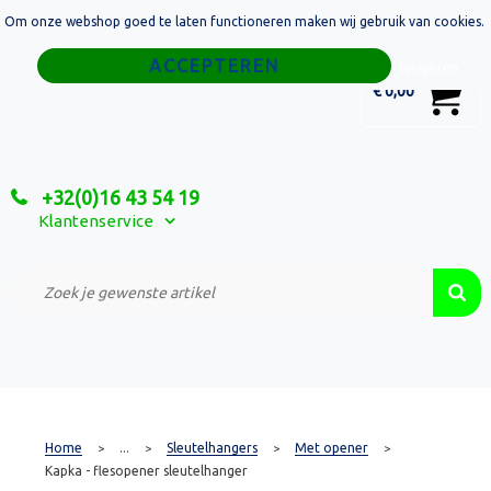
Om onze webshop goed te laten functioneren maken wij gebruik van cookies.
Home
Weigeren
0
€ 0,00
Tassen
Sport
+32(0)16 43 54 19
Relatiegeschenken
Klantenservice
Textiel
Custom Made Projecten
Home
...
Sleutelhangers
Met opener
>
>
>
>
Kapka - flesopener sleutelhanger