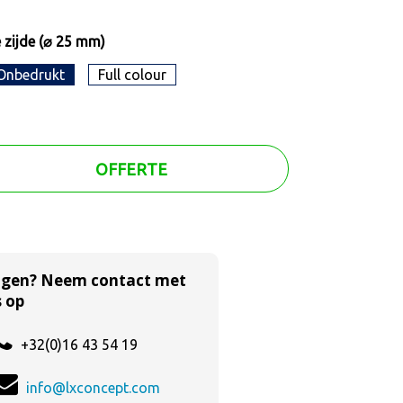
 zijde (⌀ 25 mm)
Onbedrukt
Full colour
OFFERTE
agen? Neem contact met
 op
+32(0)16 43 54 19
info@lxconcept.com