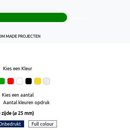
0
+32(0)16 43 54 19
€ 0,00
Weigeren
Klantenservice
OM MADE PROJECTEN
Kies een
Kleur
Kies een
aantal
Aantal kleuren opdruk
 zijde (⌀ 25 mm)
Onbedrukt
Full colour