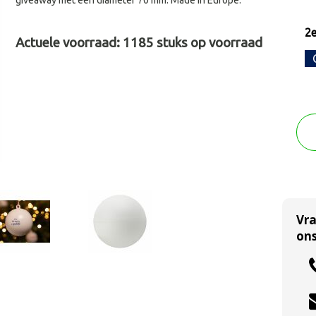
giveaway met een diameter 70 mm. Made in Europe.
2e
Actuele voorraad:
1185
stuks op voorraad
Vr
ons