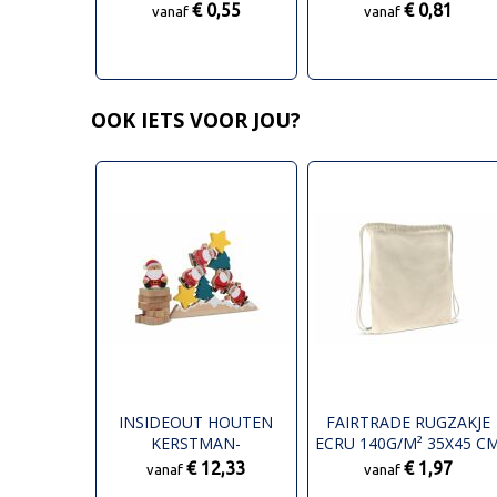
€ 0,55
€ 0,81
vanaf
vanaf
OOK IETS VOOR JOU?
INSIDEOUT HOUTEN
FAIRTRADE RUGZAKJE
KERSTMAN-
ECRU 140G/M² 35X45 C
BALANCEERSPEL
€ 12,33
€ 1,97
vanaf
vanaf