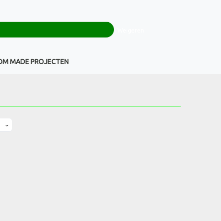
0
+32(0)16 43 54 19
€ 0,00
Weigeren
Klantenservice
OM MADE PROJECTEN