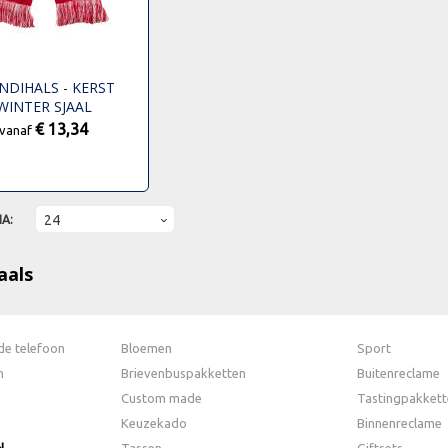
NDIHALS - KERST
WINTER SJAAL
€ 13,34
vanaf
NA:
aals
de telefoon
Bloemen
Sport
n
Brievenbuspakketten
Buitenreclame
Custom made
Tastingpakkett
Keuzekado
Binnenreclame
N