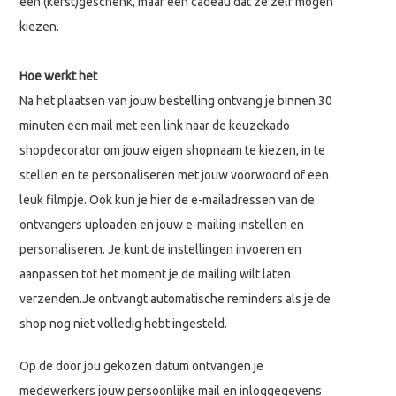
een (kerst)geschenk, maar een cadeau dat ze zelf mogen
kiezen.
Hoe werkt het
Na het plaatsen van jouw bestelling ontvang je binnen 30
minuten een mail met een link naar de keuzekado
shopdecorator om jouw eigen shopnaam te kiezen, in te
stellen en te personaliseren met jouw voorwoord of een
leuk filmpje. Ook kun je hier de e-mailadressen van de
ontvangers uploaden en jouw e-mailing instellen en
personaliseren. Je kunt de instellingen invoeren en
aanpassen tot het moment je de mailing wilt laten
verzenden.Je ontvangt automatische reminders als je de
shop nog niet volledig hebt ingesteld.
Op de door jou gekozen datum ontvangen je
medewerkers jouw persoonlijke mail en inloggegevens