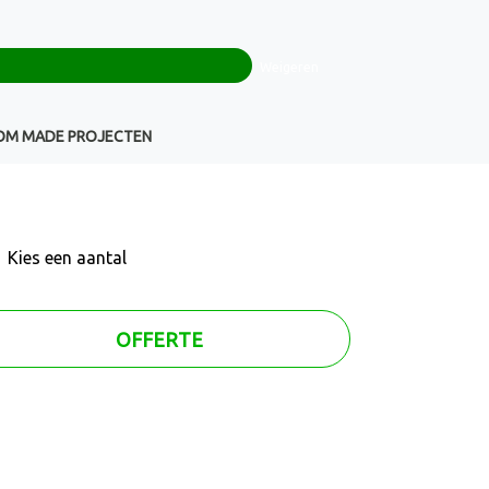
0
+32(0)16 43 54 19
€ 0,00
Weigeren
Klantenservice
OM MADE PROJECTEN
Kies een
aantal
OFFERTE