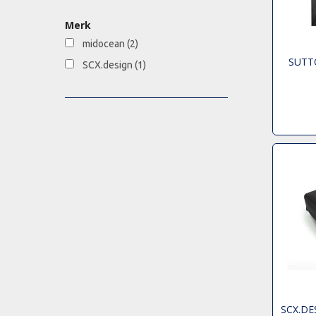
Merk
midocean
(2)
SUTT
SCX.design
(1)
SCX.DE