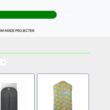
0
+32(0)16 43 54 19
€ 0,00
Weigeren
Klantenservice
OM MADE PROJECTEN