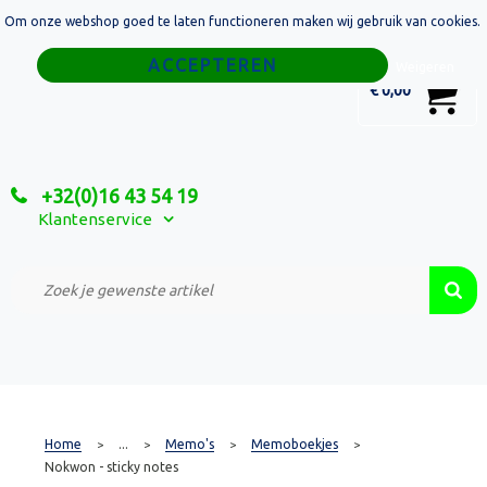
Om onze webshop goed te laten functioneren maken wij gebruik van cookies.
Home
Weigeren
0
€ 0,00
Tassen
Sport
+32(0)16 43 54 19
Relatiegeschenken
Klantenservice
Textiel
Custom Made Projecten
Home
...
Memo's
Memoboekjes
>
>
>
>
Nokwon - sticky notes