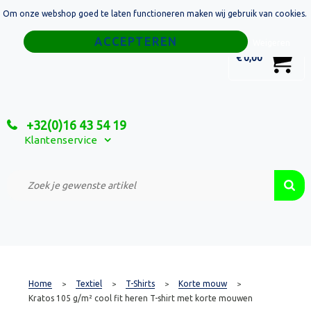
Om onze webshop goed te laten functioneren maken wij gebruik van cookies.
Home
Weigeren
0
€ 0,00
Tassen
Sport
+32(0)16 43 54 19
Relatiegeschenken
Klantenservice
Textiel
Custom Made Projecten
Home
Textiel
T-Shirts
Korte mouw
>
>
>
>
Kratos 105 g/m² cool fit heren T-shirt met korte mouwen