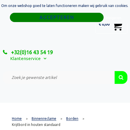
Om onze webshop goed te laten functioneren maken wij gebruik van cookies.
Home
Weigeren
0
€ 0,00
Tassen
Sport
+32(0)16 43 54 19
Relatiegeschenken
Klantenservice
Textiel
Custom Made Projecten
Home
Binnenreclame
Borden
>
>
>
Krijtbord in houten standaard