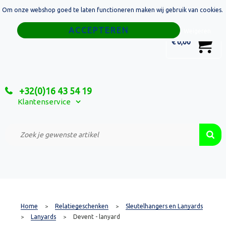
Om onze webshop goed te laten functioneren maken wij gebruik van cookies.
Home
Weigeren
0
€ 0,00
Tassen
Sport
+32(0)16 43 54 19
Relatiegeschenken
Klantenservice
Textiel
Custom Made Projecten
Home
Relatiegeschenken
Sleutelhangers en Lanyards
>
>
Lanyards
Devent - lanyard
>
>