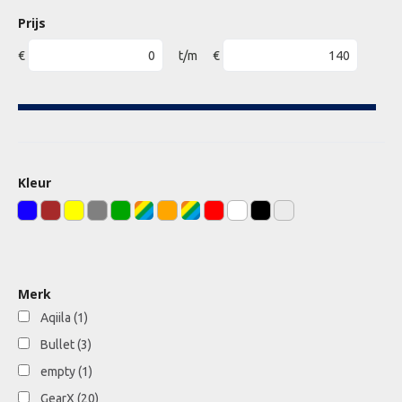
Prijs
€
t/m
€
Kleur
Merk
Aqiila
(1)
Bullet
(3)
empty
(1)
GearX
(20)