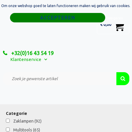
Om onze webshop goed te laten functioneren maken wij gebruik van cookies.
Home
Weigeren
0
€ 0,00
Tassen
Sport
+32(0)16 43 54 19
Relatiegeschenken
Klantenservice
Textiel
Custom Made Projecten
Categorie
Zaklampen
(92)
Multitools
(65)