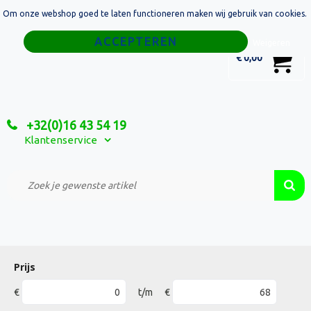
Om onze webshop goed te laten functioneren maken wij gebruik van cookies.
Home
Weigeren
0
€ 0,00
Tassen
Sport
+32(0)16 43 54 19
Relatiegeschenken
Klantenservice
Textiel
Custom Made Projecten
Prijs
€
t/m
€