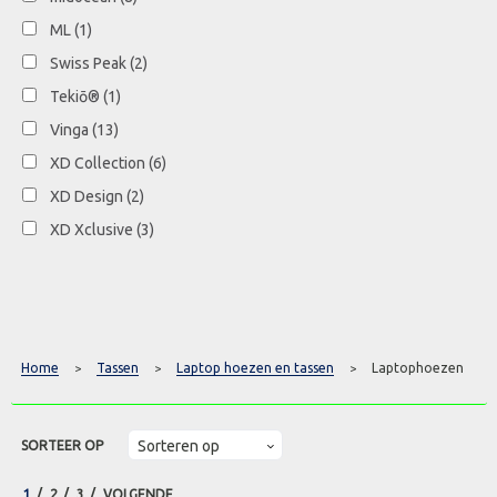
ML
(1)
Swiss Peak
(2)
Tekiō®
(1)
Vinga
(13)
XD Collection
(6)
XD Design
(2)
XD Xclusive
(3)
Home
Tassen
Laptop hoezen en tassen
Laptophoezen
>
>
>
SORTEER OP
1
2
3
VOLGENDE