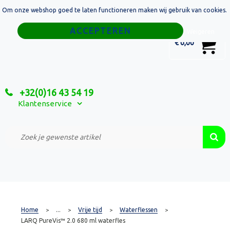
Om onze webshop goed te laten functioneren maken wij gebruik van cookies.
Home
Weigeren
0
€ 0,00
Tassen
Sport
+32(0)16 43 54 19
Relatiegeschenken
Klantenservice
Textiel
Custom Made Projecten
Home
...
Vrije tijd
Waterflessen
>
>
>
>
LARQ PureVis™ 2.0 680 ml waterfles