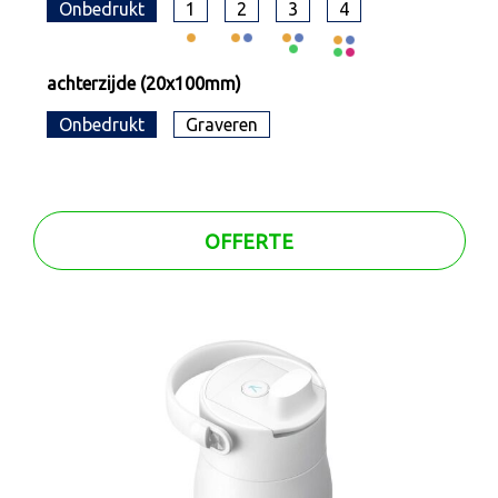
Onbedrukt
1
2
3
4
achterzijde (20x100mm)
Onbedrukt
Graveren
OFFERTE