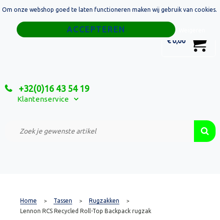
Om onze webshop goed te laten functioneren maken wij gebruik van cookies.
Home
Weigeren
0
€ 0,00
Tassen
Sport
+32(0)16 43 54 19
Relatiegeschenken
Klantenservice
Textiel
Custom Made Projecten
Home
Tassen
Rugzakken
>
>
>
Lennon RCS Recycled Roll-Top Backpack rugzak