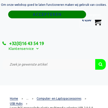
Om onze webshop goed te laten functioneren maken wij gebruik van cookies.
Home
Weigeren
0
€ 0,00
Tassen
Sport
+32(0)16 43 54 19
Relatiegeschenken
Klantenservice
Textiel
Custom Made Projecten
Home
...
Computer- en Laptopaccessoires
>
>
>
USB Hubs
>
Loop RCS gerecyclede plastic multimedia-adapter USB 2.0-3.0