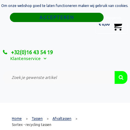
Om onze webshop goed te laten functioneren maken wij gebruik van cookies.
Home
Weigeren
0
€ 0,00
Tassen
Sport
+32(0)16 43 54 19
Relatiegeschenken
Klantenservice
Textiel
Custom Made Projecten
Home
Tassen
Afvaltassen
>
>
>
Sortex - recycling tassen