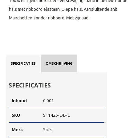
100% halfgekamd katoen. Verstevigingsband in de nek. Ronde
hals met ribboord elastaan. Diepe hals. Aansluitende snit.
Manchetten zonder ribboord. Met zijnaad.
SPECIFICATIES
OMSCHRIJVING
SPECIFICATIES
Inhoud
0.001
SKU
S11425-DB-L
Merk
Sol's