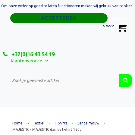
Om onze webshop goed te laten functioneren maken wij gebruik van cookies.
Home
Weigeren
0
€ 0,00
Tassen
Sport
+32(0)16 43 54 19
Relatiegeschenken
Klantenservice
Textiel
Custom Made Projecten
Home
Textiel
T-Shirts
Lange mouw
>
>
>
>
MAJESTIC - MAJESTIC dames t-shirt 150g