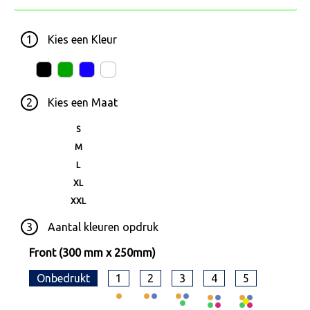
1
Kies een
Kleur
2
Kies een
Maat
S
M
L
XL
XXL
3
Aantal kleuren opdruk
Front (300 mm x 250mm)
Onbedrukt
1
2
3
4
5