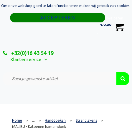
Om onze webshop goed te laten functioneren maken wij gebruik van cookies.
Home
Weigeren
0
€ 0,00
Tassen
Sport
+32(0)16 43 54 19
Relatiegeschenken
Klantenservice
Textiel
Custom Made Projecten
Home
...
Handdoeken
Strandlakens
>
>
>
>
MALIBU - Katoenen hamamdoek