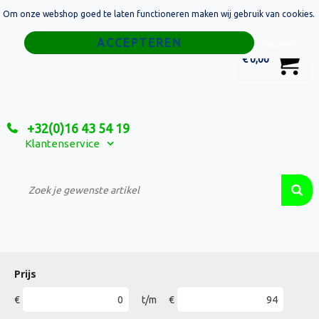
Om onze webshop goed te laten functioneren maken wij gebruik van cookies.
Home
Weigeren
0
€ 0,00
Tassen
Sport
+32(0)16 43 54 19
Relatiegeschenken
Klantenservice
Textiel
Custom Made Projecten
Prijs
€
t/m
€