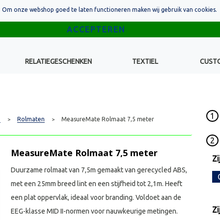
Om onze webshop goed te laten functioneren maken wij gebruik van cookies.
RELATIEGESCHENKEN
TEXTIEL
CUST
1
p
Rolmaten
MeasureMate Rolmaat 7,5 meter
>
>
2
MeasureMate Rolmaat 7,5 meter
Zi
Duurzame rolmaat van 7,5m gemaakt van gerecycled ABS,
met een 25mm breed lint en een stijfheid tot 2,1m. Heeft
een plat oppervlak, ideaal voor branding. Voldoet aan de
Zi
EEG-klasse MID II-normen voor nauwkeurige metingen.