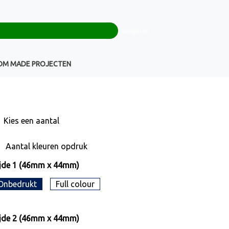
0
+32(0)16 43 54 19
€ 0,00
Weigeren
Klantenservice
OM MADE PROJECTEN
Kies een
aantal
Aantal kleuren opdruk
jde 1 (46mm x 44mm)
Onbedrukt
Full colour
jde 2 (46mm x 44mm)