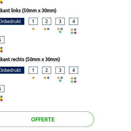
jkant links (50mm x 30mm)
Onbedrukt
1
2
3
4
5
jkant rechts (50mm x 30mm)
Onbedrukt
1
2
3
4
5
OFFERTE