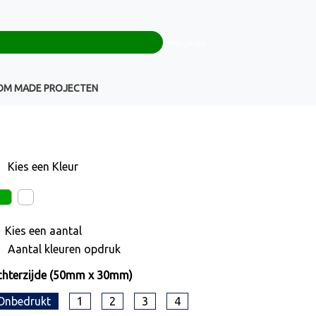
0
+32(0)16 43 54 19
€ 0,00
Weigeren
Klantenservice
OM MADE PROJECTEN
Kies een
Kleur
Kies een
aantal
Aantal kleuren opdruk
hterzijde (50mm x 30mm)
Onbedrukt
1
2
3
4