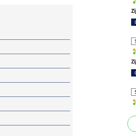
Zi
Zi