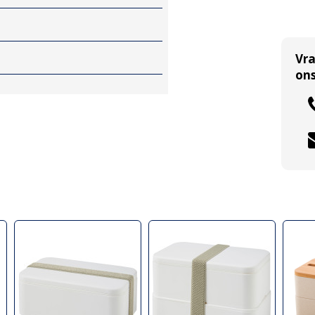
Vr
ons