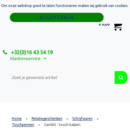
Om onze webshop goed te laten functioneren maken wij gebruik van cookies.
Home
Weigeren
0
€ 0,00
Tassen
Sport
+32(0)16 43 54 19
Relatiegeschenken
Klantenservice
Textiel
Custom Made Projecten
Home
Relatiegeschenken
Schrijfwaren
>
>
>
Touchpennen
Gambit - touch balpen
>