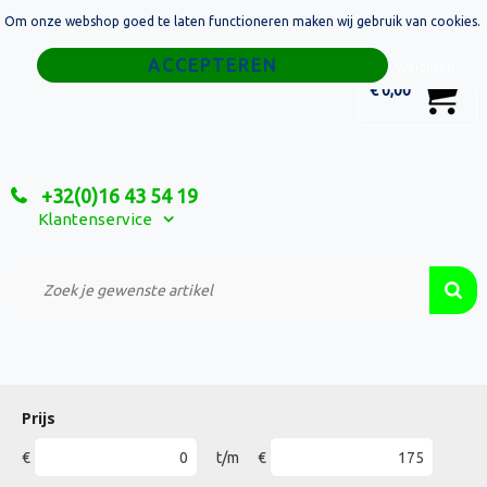
Om onze webshop goed te laten functioneren maken wij gebruik van cookies.
Home
Weigeren
0
€ 0,00
Tassen
Sport
+32(0)16 43 54 19
Relatiegeschenken
Klantenservice
Textiel
Custom Made Projecten
Prijs
€
t/m
€