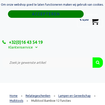
Om onze webshop goed te laten functioneren maken wij gebruik van cookies.
Home
Weigeren
0
€ 0,00
Tassen
Sport
+32(0)16 43 54 19
Relatiegeschenken
Klantenservice
Textiel
Custom Made Projecten
Home
Relatiegeschenken
Lampen en Gereedschap
>
>
>
Multitools
Multitool Bamboe 12 functies
>