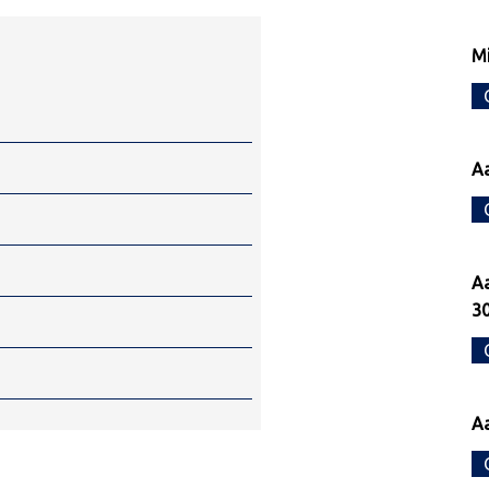
Mi
Aa
Aa
30
Aa