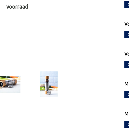
voorraad
Vo
Vo
Mi
Mi