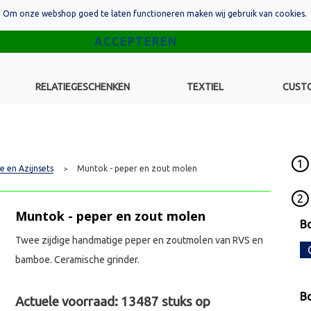
Om onze webshop goed te laten functioneren maken wij gebruik van cookies.
RELATIEGESCHENKEN
TEXTIEL
CUST
1
e en Azijnsets
Muntok - peper en zout molen
>
2
Muntok - peper en zout molen
Bo
Twee zijdige handmatige peper en zoutmolen van RVS en
bamboe. Ceramische grinder.
B
Actuele voorraad:
13487
stuks op