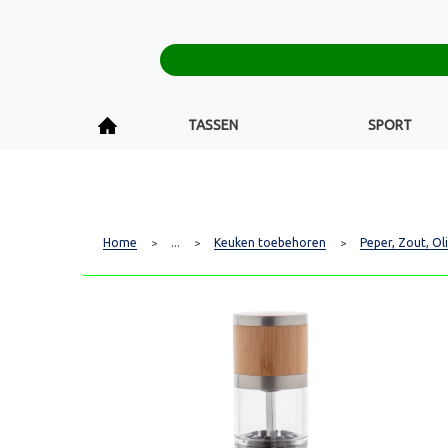
TASSEN
SPORT
Home
...
Keuken toebehoren
Peper, Zout, Oli
>
>
>