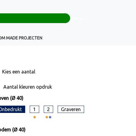
0
+32(0)16 43 54 19
€ 0,00
Weigeren
Klantenservice
OM MADE PROJECTEN
Kies een
aantal
Aantal kleuren opdruk
ven (Ø 40)
Onbedrukt
1
2
Graveren
odem (Ø 40)