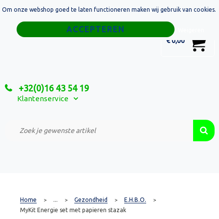
Om onze webshop goed te laten functioneren maken wij gebruik van cookies.
Home
Weigeren
0
€ 0,00
Tassen
Sport
+32(0)16 43 54 19
Relatiegeschenken
Klantenservice
Textiel
Custom Made Projecten
Home
...
Gezondheid
E.H.B.O.
>
>
>
>
MyKit Energie set met papieren stazak