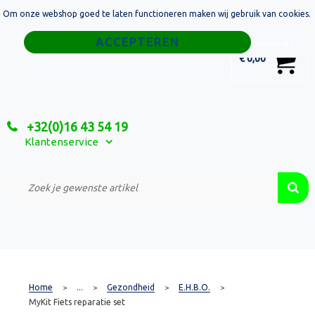
Om onze webshop goed te laten functioneren maken wij gebruik van cookies.
Home
Weigeren
0
€ 0,00
Tassen
Sport
+32(0)16 43 54 19
Relatiegeschenken
Klantenservice
Textiel
Custom Made Projecten
Home
...
Gezondheid
E.H.B.O.
>
>
>
>
MyKit Fiets reparatie set