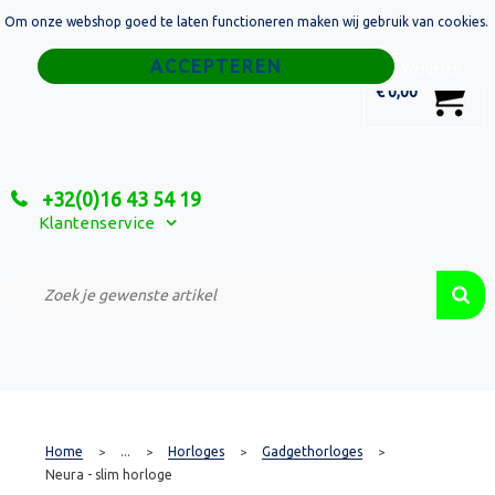
Om onze webshop goed te laten functioneren maken wij gebruik van cookies.
Home
Weigeren
0
€ 0,00
Tassen
Sport
+32(0)16 43 54 19
Relatiegeschenken
Klantenservice
Textiel
Custom Made Projecten
Home
...
Horloges
Gadgethorloges
>
>
>
>
Neura - slim horloge