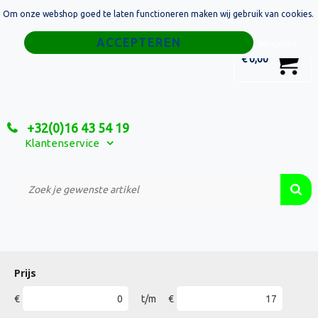
Om onze webshop goed te laten functioneren maken wij gebruik van cookies.
Home
Weigeren
0
€ 0,00
Tassen
Sport
+32(0)16 43 54 19
Relatiegeschenken
Klantenservice
Textiel
Custom Made Projecten
Prijs
€
t/m
€